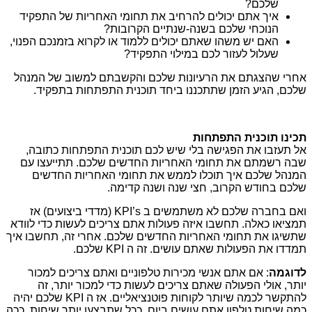
שלכם?
איך אתם יכולים להרחיב את תחומי האחריות של התפקיד
הנוכחי שלכם בשנה-שנתיים הקרובות?
האם יש משהו שאתם יכולים ללמוד או לקרוא בזמנכם הפנוי,
שעלול לעזור לכם במילוי התפקיד?
אחרי שהצגתם את הרעיונות שלכם והקשבתם למשוב של המנהל
שלכם, הגיע הזמן שתתכננו ביחד תוכנית התפתחות בתפקיד.
תכינו תוכנית התפתחות
אל תעזבו את הפגישה בלי שיש לכם תוכנית התפתחות כתובה,
שבה רשמתם את תחומי האחריות החדשים שלכם. תתייעצו עם
המנהל שלכם איך תוכלו לממש את תחומי האחריות החדשים
שלכם בחודש הקרוב, חצי שנה ושנה קדימה.
ואם בחברה שלכם לא משתמשים ב KPI’s (מדדי ביצועים) אז
תמציאו כאלה. תחשבו איזה פעולות אתם צריכים לעשות כדי לוודא
שתשיגו את תחומי האחריות החדשים שלכם. אחרי זה, תחשבו איך
תמדדו את הפעולות שאתם עושים. זה ה KPI שלכם.
לדוגמה
: אם אתם אנשי מכירות טלפוניים ואתם צריכים למכור
יותר, אולי הפעולה שאתם צריכים לעשות כדי למכור יותר, זה
להתקשר לכמה שיותר לקוחות פוטנציאליים. אז ה KPI שלכם יהיה
כמה שיחות טלפון אתם עושים ביום. ככל שתבצעו יותר שיחות, ככה