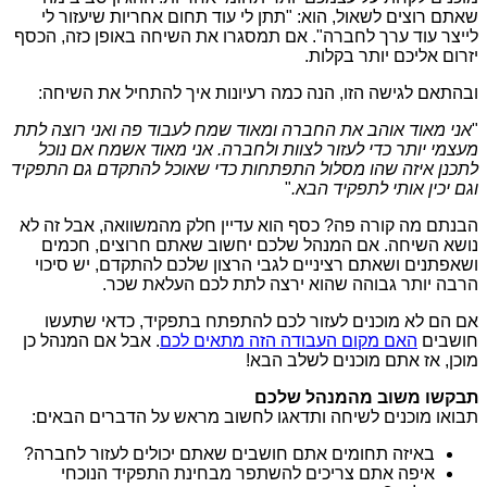
שאתם רוצים לשאול, הוא: "תתן לי עוד תחום אחריות שיעזור לי
לייצר עוד ערך לחברה". אם תמסגרו את השיחה באופן כזה, הכסף
יזרום אליכם יותר בקלות.
ובהתאם לגישה הזו, הנה כמה רעיונות איך להתחיל את השיחה:
"
אני מאוד אוהב את החברה ומאוד שמח לעבוד פה ואני רוצה לתת
מעצמי יותר כדי לעזור לצוות ולחברה. אני מאוד אשמח אם נוכל
לתכנן איזה שהו מסלול התפתחות כדי שאוכל להתקדם גם התפקיד
וגם יכין אותי לתפקיד הבא.
"
הבנתם מה קורה פה? כסף הוא עדיין חלק מהמשוואה, אבל זה לא
נושא השיחה. אם המנהל שלכם יחשוב שאתם חרוצים, חכמים
ושאפתנים ושאתם רציניים לגבי הרצון שלכם להתקדם, יש סיכוי
הרבה יותר גבוהה שהוא ירצה לתת לכם העלאת שכר.
אם הם לא מוכנים לעזור לכם להתפתח בתפקיד, כדאי שתעשו
חושבים
האם מקום העבודה הזה מתאים לכם
. אבל אם המנהל כן
מוכן, אז אתם מוכנים לשלב הבא!
תבקשו משוב מהמנהל שלכם
תבואו מוכנים לשיחה ותדאגו לחשוב מראש על הדברים הבאים:
באיזה תחומים אתם חושבים שאתם יכולים לעזור לחברה?
איפה אתם צריכים להשתפר מבחינת התפקיד הנוכחי