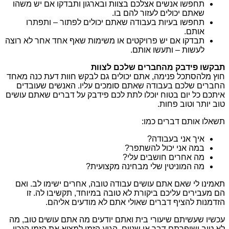
תחפשו אנשים אצלכם בצוות ובארגון ותבדקו אם יש משהו
שאתם יכולים לעזור להם בו.
תחפשו בעיות בעבודה שאתם יכולים לפתור – ותפתרו
אותם.
תבדקו אם יש פרויקטים או משימות שאף אחד אחר לא רוצה
לעשות – ותעשו אותם.
תבקשו פידבק מהחברים שלכם לצוות
חוץ מלהסתכל פנימה, אתם יכולים גם לבקש חוות דעת כנה מאחד
החברים שלכם בעבודה שאתם סומכים עליו. האנשים שעובדים
איתכם כל יום בטוח יוכלו לתת לכם פידבק על דברים שאתם עושים
טוב יותר וטוב פחות.
תשאלו אותם דברים כמו:
איך אני בעבודה?
במה אני יכול להשתפר?
מה אחרים חושבים עלי?
מה המוניטין שלי מבחינה מקצועית?
תאמינו לי שאם אתם עושים עבודה טובה, אחרים ישימו לב. ואם
הם מעבירים עליכם ביקורת לא טובה במיוחד, תקשיבו לה. זו
הזדמנות להציף דברים שאולי אתם לא מודעים אליהם.
עכשיו שעשיתם שיעורי בית ואתם יודעים מה אתם עושים טוב, מה
לא טוב ושיפרתם דבר או שניים, הגיע הזמן למצוא את הזמן הנכון