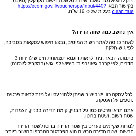
ניתן להוציא נסח טאבו ישירות מלשכת רישום מקרקעין (טאבו)
בקישור הבא:
https://ecom.gov.il/voucherspa/input/440?
clear=true
בעלות של כ- 16 ש"ח.
איך נחשב כמה שווה הדירה?
לאחר כניסה לאתר רשות המיסים, נבצע חיפוש עסקאות בסביבה,
לפי גוש-חלקה.
בתמונה הבאה, ניתן לראות דוגמא תוצאות
ת חיפוש לדירות 3
חדרים, לפי קרבה גיאוגרפית: חיפוש לפי גוש (המקביל לשכונה).
לכל עסקה כזו, יש קישור שניתן ללחוץ עליו על מנת לראות פרטים
נוספים על העסקה.
אתם תראו פרטים כמו גיל הבניין, קומת הדירה בבניין, הצמדות,
שטח רשום, ושטח ברוטו.
למרות שקיימים פערים בין שטח הדירה ברוטו לשטח הדירה
הרשום, שטח הדירה הרשום הוא הפרמטר המרכזי והחשוב ביותר