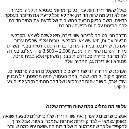
ומכירה.
בגלל ששווי דירה הוא עניין כל כך מהותי בעסקאות קניה ומכירה,
אם לא נדע מה שווה הדירה, איך לא נוכל לדעת אם מדובר בעסקה
כדאית. משם בדיוק נובעת החשיבות של לדעת את מחיר הדירה
לפני חתימה על חוזה רכישה / מכירה.
הדרך הכי בטוחה לבירור שווי דירה, היא לשלם לשמאי מקרקעין.
הבעיה עם זה, היא ששמאי מקרקעין גובים אלפי שקלים עבור
הערכת שווי נכס. במידה ומדובר בדירה סטנדרטית בבניין משותף,
מחיר הערכת שווי דירה נע בין 2,000 – 3,500 ₪ + מע"מ. במידה
ולא מדובר בדירה סטנדרטית בבניין משותף אלא בבית פרטי,
פנטהאוז או דירת גג, המחיר יעלה.
הערכת שווי דירה דורשת חישובים המשקללים הרבה פרמטרים,
בניהן: מיקום, קומה, שטח, רמת הגימור, חניה מרפסת, גיל הבניין
ועוד. אבל, חשוב שנזכור שבסופו של דבר המחיר נקבע לפי היצע
וביקוש.
על פי מה נחליט כמה שווה הדירה שלנו?
אנשים שרוצים להעריך את שווי הדירה שלהם יכולים לבצע השוואה
באופן עצמאי – לבדוק דירות אחרות שנמכרו באזור, אבל צריך
להקפיד על כך שהפרמטרים של דירות ההשוואה יהיו כמה שיותר