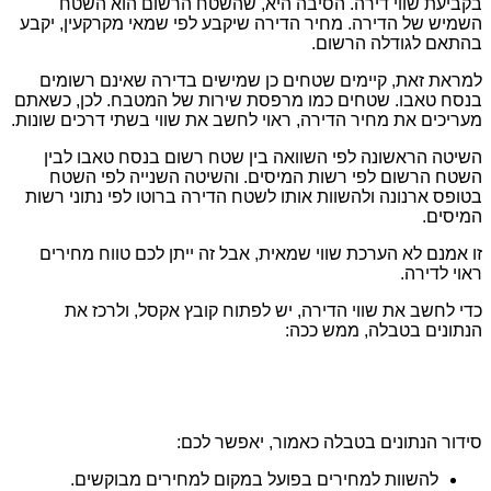
בקביעת שווי דירה. הסיבה היא, שהשטח הרשום הוא השטח
השמיש של הדירה. מחיר הדירה שיקבע לפי שמאי מקרקעין, יקבע
בהתאם לגודלה הרשום.
למראת זאת, קיימים שטחים כן שמישים בדירה שאינם רשומים
בנסח טאבו. שטחים כמו מרפסת שירות של המטבח. לכן, כשאתם
מעריכים את מחיר הדירה, ראוי לחשב את שווי בשתי דרכים שונות.
השיטה הראשונה לפי השוואה בין שטח רשום בנסח טאבו לבין
השטח הרשום לפי רשות המיסים. והשיטה השנייה לפי השטח
בטופס ארנונה ולהשוות אותו לשטח הדירה ברוטו לפי נתוני רשות
המיסים.
זו אמנם לא הערכת שווי שמאית, אבל זה ייתן לכם טווח מחירים
ראוי לדירה.
כדי לחשב את שווי הדירה, יש לפתוח קובץ אקסל, ולרכז את
הנתונים בטבלה, ממש ככה:
סידור הנתונים בטבלה כאמור, יאפשר לכם:
להשוות למחירים בפועל במקום למחירים מבוקשים.