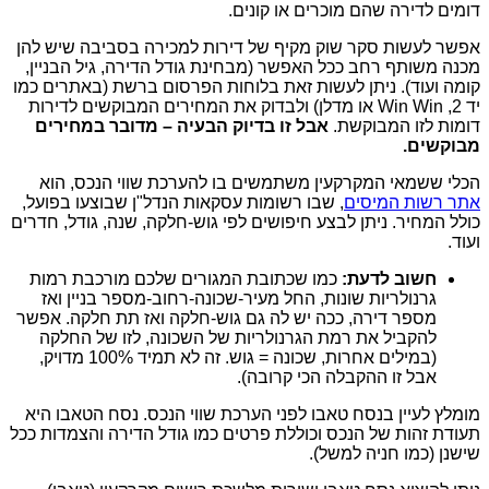
דומים לדירה שהם מוכרים או קונים.
אפשר לעשות סקר שוק מקיף של דירות למכירה בסביבה שיש להן
מכנה משותף רחב ככל האפשר (מבחינת גודל הדירה, גיל הבניין,
קומה ועוד). ניתן לעשות זאת בלוחות הפרסום ברשת (באתרים כמו
יד 2, Win Win או מדלן) ולבדוק את המחירים המבוקשים לדירות
דומות לזו המבוקשת.
אבל זו בדיוק הבעיה – מדובר במחירים
מבוקשים.
הכלי ששמאי המקרקעין משתמשים בו להערכת שווי הנכס, הוא
אתר רשות המיסים
, שבו רשומות עסקאות הנדל"ן שבוצעו בפועל,
כולל המחיר. ניתן לבצע חיפושים לפי גוש-חלקה, שנה, גודל, חדרים
ועוד.
חשוב לדעת:
כמו שכתובת המגורים שלכם מורכבת רמות
גרנולריות שונות, החל מעיר-שכונה-רחוב-מספר בניין ואז
מספר דירה, ככה יש לה גם גוש-חלקה ואז תת חלקה. אפשר
להקביל את רמת הגרנולריות של השכונה, לזו של החלקה
(במילים אחרות, שכונה = גוש. זה לא תמיד 100% מדויק,
אבל זו ההקבלה הכי קרובה).
מומלץ לעיין בנסח טאבו לפני הערכת שווי הנכס. נסח הטאבו היא
תעודת זהות של הנכס וכוללת פרטים כמו גודל הדירה והצמדות ככל
שישנן (כמו חניה למשל).