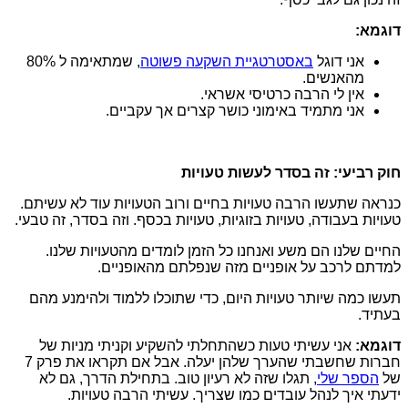
דוגמא:
אני דוגל
באסטרטגיית השקעה פשוטה
, שמתאימה ל 80%
מהאנשים.
אין לי הרבה כרטיסי אשראי.
אני מתמיד באימוני כושר קצרים אך עקביים.
חוק רביעי: זה בסדר לעשות טעויות
כנראה שתעשו הרבה טעויות בחיים ורוב הטעויות עוד לא עשיתם.
טעויות בעבודה, טעויות בזוגיות, טעויות בכסף. וזה בסדר, זה טבעי.
החיים שלנו הם משע ואנחנו כל הזמן לומדים מהטעויות שלנו.
למדתם לרכב על אופניים מזה שנפלתם מהאופניים.
תעשו כמה שיותר טעויות היום, כדי שתוכלו ללמוד ולהימנע מהם
בעתיד.
דוגמא:
אני עשיתי טעות כשהתחלתי להשקיע וקניתי מניות של
חברות שחשבתי שהערך שלהן יעלה. אבל אם תקראו את פרק 7
של
הספר שלי
, תגלו שזה לא רעיון טוב. בתחילת הדרך, גם לא
ידעתי איך לנהל עובדים כמו שצריך. עשיתי הרבה טעויות.