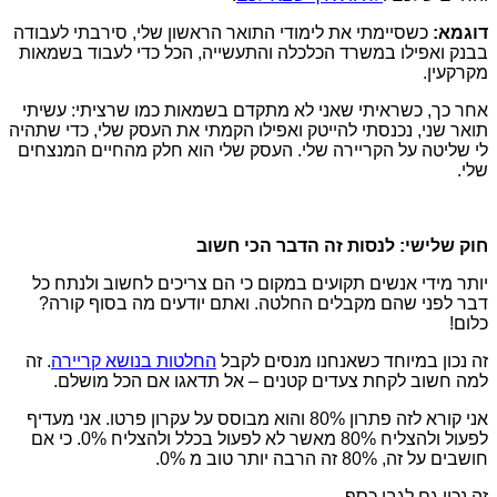
דוגמא:
כשסיימתי את לימודי התואר הראשון שלי, סירבתי לעבודה
בבנק ואפילו במשרד הכלכלה והתעשייה, הכל כדי לעבוד בשמאות
מקרקעין.
אחר כך, כשראיתי שאני לא מתקדם בשמאות כמו שרציתי: עשיתי
תואר שני, נכנסתי להייטק ואפילו הקמתי את העסק שלי, כדי שתהיה
לי שליטה על הקריירה שלי. העסק שלי הוא חלק מהחיים המנצחים
שלי.
חוק שלישי: לנסות זה הדבר הכי חשוב
יותר מידי אנשים תקועים במקום כי הם צריכים לחשוב ולנתח כל
דבר לפני שהם מקבלים החלטה. ואתם יודעים מה בסוף קורה?
כלום!
זה נכון במיוחד כשאנחנו מנסים לקבל
החלטות בנושא קריירה
. זה
למה חשוב לקחת צעדים קטנים – אל תדאגו אם הכל מושלם.
אני קורא לזה פתרון 80% והוא מבוסס על עקרון פרטו. אני מעדיף
לפעול ולהצליח 80% מאשר לא לפעול בכלל ולהצליח 0%. כי אם
חושבים על זה, 80% זה הרבה יותר טוב מ 0%.
זה נכון גם לגבי כסף.