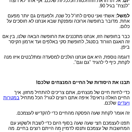
יום
. אל תדחו את ההחלטות הכלכליות שלכם. אף אחד לא רוצה
"לנצח" בגיל 90.
למשל:
אשתי ואני טסים לחו"ל כל שנה, ולפעמים גם יותר מפעם
אחת. מדובר בחופשה ארוכה ומפנקת שבא אנחנו לא חוסכים על
כלום.
כבר בחופשה הזו, אנחנו מתכננים את החופשה הבאה שלנו, בין אם
זה האגם הוורוד בסנגל, לחופשת סקי באלפים ועד ארמון הקיסר
ביפן.
דוגמה נוספת, היא אם אנחנו הולכים למסעדה ומתלבטים איזו מנה
לקחת, כיף לי להגיד "גם וגם".
תבנו את היסודות של החיים המנצחים שלכם!
כדי לחיות חיים של מנצחים, אתם צריכים להתחיל מחזון. איך
החיים האלה נראים? איפה אתם רוצים לגור? הכל מתחיל
במטרות
ויעדים
שלכם.
זה אומר לקחת שעה הפסקה מהחיים כדי להקדיש לעצמכם.
תפנו לעצמכם חצי שעה שעה בסוף היום כדי לשבת ולשקוע עם
המחשבות של עצמכם ותנסו לדמיין מה הייתם רוצים בחיים. מה