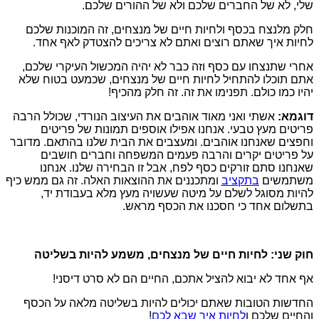
שלי, לא של החברים שלכם ולא של ההורים שלכם.
חלק מלנצח בכסף ולחיות חיים של מנצחים, זה המוכנות שלכם
לחיות איך שאתם רוצים ואתם לא צריכים להצטדק לאף אחד.
אחרי שתנצחו עם כסף וזה כבר לא יהיה המכשול העיקרי שלכם,
אתם תוכלו להתחיל לחיות חיים של מנצחים, שכמעט בטוח שלא
יהיו כמו כולם. תפנימו את זה. זה חלק מהכיף!
דוגמא:
אשתי ואני מאוד אוהבים את העיצוב הנורדי, שכולל הרבה
פריטים מעץ טבעי. אנחנו אפילו אוספים תמונות של פריטים
וחפצים שאנחנו אוהבים. ומעצבים את הבית שלנו בהתאם. מדובר
על פריטים יקרים והרבה פעמים המשפחה וחברים חושבים
שאנחנו סתם זורקים כסף לפח, אבל זו הבחירה שלנו. אנחנו
משתמשים
בתקציב
ומתכננים את ההוצאות האלה. זה גם ממש כיף
להיות מסוגל לשלם על מיטה שעשויה מעץ מלא בעבודת יד,
בתשלום אחד כי חסכנו את הכסף מראש.
חוק שני: לחיות חיים של מנצחים, משמע להיות בשליטה
אף אחד לא יבוא להציל אתכם, החיים הם לא סרט דיסני!
החדשות הטובות שאתם יכולים להיות בשליטה מלאה על הכסף
והחיים שלכם ו
לחיות איך שבא לכם
!