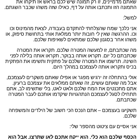
שאתם מדמיינים, זו רק תמונה שיש לכם בראש אז
תיקחו את
התמונה הזו ותכתבו אותה על דף, כאילו שזה משהו שכבר השגתם.
למשל:
אני כלכך שמח שהצלחתי להתקדם בעבודה, לצאת מהמינוס וכו
וכו. ההרגשה שאין לי חובות יותר ממלאת אותי בתחושת סיפוק, או
משהו אחר בסגנון שלכם שמתאים לשאיפות שלכם.
מה שכתבתם, זו למעשה המטרה שלכם. תקראו את המטרה
שכתבתם כל יום. תקראו אותה בבוקר, תקראו אותה בלילה לפני
השינה. תרשמו את המטרה שלכם על פתקית ותשימו את הפתקית
בכיס ותקראו אותה לעצמכם במהלך היום.
אולי בהתחלה זה ירגיש מפגר או אפילו שאתם משקרים לעצמכם,
אבל מה שאתם עושים, זה שאתם ממלאים את עצמכם ברעיון.
אתם מתכנטים את המח שלכם ולאט לאט, בלי שתשימו לב, אתם
תתחילו לסגל לעצמכם הנתהגויות שיקדמו אותכם לעבר המטרה
שכתבתם.
תשקיעו בעצמכם – אתם הנכס הכי חשוב של הילדים והמשפחה
שלכם.
אני אסיים עם ציטוט מהספר שלי:
הכסף שלכם הוא כלי. הוא ייקח אתכם לאן שתרצו, אבל הוא