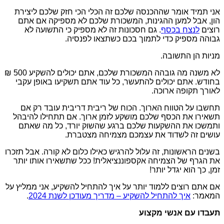
אני תמיד אומר שההכנסה שלכם זה הכלי הכי חזק שלכם ליצירת
הון, אבל למען ההגינות, המשכורת שלכם לא מספיקה אם אתם
רוצים
לנצח בכסף
. גם חסכונות זה לא מספיק כי התשועה לא
גבוהה מספיק כדי לתמוך בכם כשתצאו לפנסיה.
מניות הן התשובה.
לא משנה מה גובהה המשכורת שלכם, אתם יכולים להשקיע 500 ₪
בחודש. אתם יכולים להתעשר, כל עוד אתם תשקיעו באופן עקבי
לאורך תקופה ארוכה.
תחשבו על הטווח הארוך. הכוח של ריבית דריבית עובד רק אם
תשאירו את הכסף שלכם מושקע לזמן ארוך. אם תתחילו להיבהל
ותמשכו את ההשקעות שלכם ברגע שהשוק יורד, כל מה שאתם
עושים זה לשדוד את עצמכם מצמיחה מצטברת.
בשנים הראשונות, זה עלול להרגיש כאילו כלום לא קורה. אבל תזכרו
את הגרף של הצמיחה אקספוננציאלית! ככל שתשאירו אותו יותר
זמן, כך הוא יגדל יותר!
אם אתם רוצים ללמוד יותר על איך להתחיל להשקיע, אני ממליץ על
המאמר:
איך להתחיל להשקיע – מדריך מעודכן לשנת 2024
.
תעבדו עם אנשי מקצוע