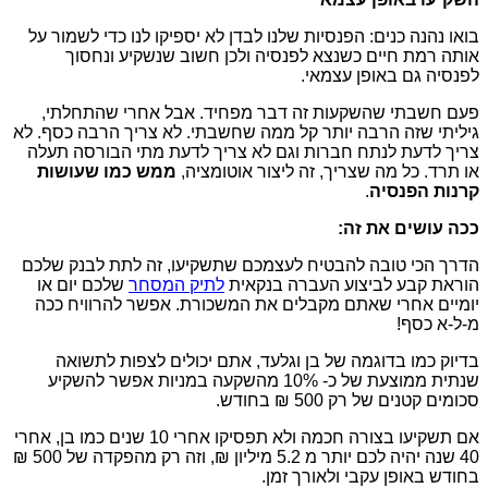
בואו נהנה כנים: הפנסיות שלנו לבדן לא יספיקו לנו כדי לשמור על
אותה רמת חיים כשנצא לפנסיה ולכן חשוב שנשקיע ונחסוך
לפנסיה גם באופן עצמאי.
פעם חשבתי שהשקעות זה דבר מפחיד. אבל אחרי שהתחלתי,
גיליתי שזה הרבה יותר קל ממה שחשבתי. לא צריך הרבה כסף. לא
צריך לדעת לנתח חברות וגם לא צריך לדעת מתי הבורסה תעלה
או תרד. כל מה שצריך, זה ליצור אוטומציה,
ממש כמו שעושות
קרנות הפנסיה
.
ככה עושים את זה:
הדרך הכי טובה להבטיח לעצמכם שתשקיעו, זה לתת לבנק שלכם
הוראת קבע לביצוע העברה בנקאית
לתיק המסחר
שלכם יום או
יומיים אחרי שאתם מקבלים את המשכורת. אפשר להרוויח ככה
מ-ל-א כסף!
בדיוק כמו בדוגמה של בן וגלעד, אתם יכולים לצפות לתשואה
שנתית ממוצעת של כ- 10% מהשקעה במניות אפשר להשקיע
סכומים קטנים של רק 500 ₪ בחודש.
אם תשקיעו בצורה חכמה ולא תפסיקו אחרי 10 שנים כמו בן, אחרי
40 שנה יהיה לכם יותר מ 5.2 מיליון ₪, וזה רק מהפקדה של 500 ₪
בחודש באופן עקבי ולאורך זמן.