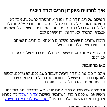
איך להרוויח מעקרון הריבית דה ריבית
השילוב של ריבית דריבית וזמן הוא המפתח להשקעה. אבל לא
תתעשרו מזה בין לילה – הכל תלוי בגישה הנכונה כי 80% מהצלחה
כלכלית היא בכלל התנהגותית. תהיו ממוקדים, תשמרו על משמעת
עצמית ותתמידו לאורך זמן. זה ישתלם לכם!
תזכרו שהריבית שאתם משלמים היא האויב והריבית שאתם
מרוויחים היא בעלת הברית שלכם.
הנה חמש אסטרטגיות שיעזרו לכם לגרום לכסף שלכם לעבוד
עבורכם:
צאו מהחובות
אתם רוצים שריבית דה ריבית תעבוד בשבילכם, לא נגדכם. לנסות
להתקדם בחיים כשיש לכם חובות, זה כמו לנסות לרוקן סירה
טובעת ממים בעזרת דלי שיש בו חורים.
זו הסיבה שזה מרגיש כאילו אתם טובעים – תתרחקו מחובות כמו
מאש! אם יש לכם חובות, השתמשו בשיטת "
כדור השלג
" כדי לפרוע
אותן, בדיוק כמו שאני מלמד בספר "
כסף – איך לנצח את המשחק
".
השקיעו באופן עצמאי