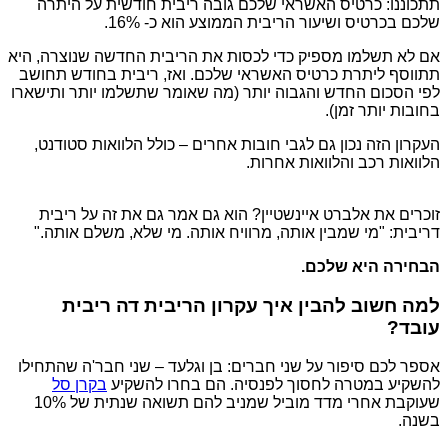
תתכוננו: כרטיס האשראי שלכם גובה ריבית חודשית על היתרה
שלכם בכרטיס ושיעור הריבית הממוצע הוא כ- 16%.
אם לא תשלמו מספיק כדי לכסות את הריבית החדשה שנוצרה, היא
תתווסף ליתרת כרטיס האשראי שלכם. ואז, ריבית בחודש תחושב
לפי הסכום החדש והגבוה יותר (מה שאומר שתשלמו יותר ותישארו
בחובות יותר זמן).
העקרון הזה נכון גם לגבי חובות אחרים – כולל הלוואות סטודנט,
הלוואות רכב והלוואות אחרות.
זוכרים את אלברט איינשטיין? הוא גם אמר גם את זה על ריבית
דריבית: "מי שמבין אותה, מרוויח אותה. מי שלא, משלם אותה."
הבחירה היא שלכם.
למה חשוב להבין איך עקרון הריבית דה ריבית
עובד?
אספר לכם סיפור על שני חברים: בן וגלעד – שני חבר'ה שהתחילו
להשקיע במטרה לחסוך לפנסיה. הם בחרו להשקיע
בקרן סל
שעוקבת אחרי מדד מוביל שמניב להם תשואה שנתית של 10%
בשנה.