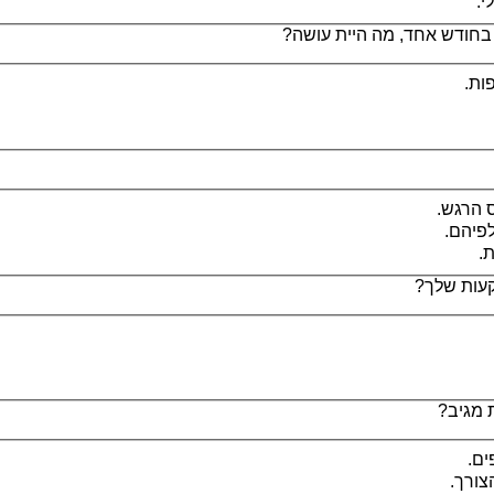
י.
ות.
 הרגש.
לפיהם.
.
קעות שלך?
 מגיב?
ים.
צורך.