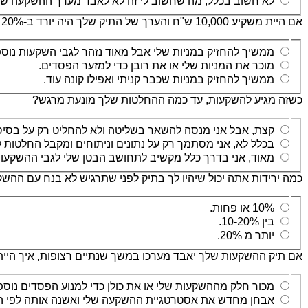
לא חשוב בכלל, מה שחשוב לי זה לא לאבד מערך ההשקעה של
אם היית משקיע 10,000 ש"ח והערך של התיק שלך היה יורד ב-20% בחודש אחד, מה היית עושה?
ממשיך להחזיק במניות שלי אבל מאוד נזהר לגבי השקעות נוספ
מוכר את המניות שלי או את רובן כדי למזער הפסדים.
ממשיך להחזיק במניות שכבר קניתי ואפילו קונה עוד.
כשזה מגיע להשקעות, עד כמה ההחלטות שלך מונעת מרגש?
קצת, אבל אני מנסה להשאר בשליטה ולא להחליט רק על בסיס
בכלל לא, אני מסתמך רק על נתונים וניתוחים ומקבל החלטות 
מאוד, אני בדרך כלל מקשיב לתחושב הבטן שלי לגבי ההשקעות
כמה ירידות אתה יכול שיהיו לך בתיק לפני שתרגיש לא בנח עם ההש
10% או פחות.
בין 10-20%.
יותר מ 20%.
אם תיק ההשקעות שלך יאבד מערכו במשך שנתיים רצופות, איך היית
מכור חלק מההשקעות שלי או את כולן כדי למנוע הפסדים נוספ
אבחן מחדש את אסטרטגיית ההשקעה שלי ואשנה אותה לפי ה