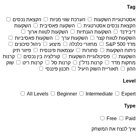
Tag
אסטרטגיית השקעות
הערכת שווי מניות
הקצאת נכסים
הקצאת נכסים אסטרטגית
השקעה פאסיבית
השקעות
דיבידנד
השקעות הגנתיות
השקעות לטווח ארוך
השקעות לטווח קצר
השקעות ערך
השקעות פאסיביות
מדד S&P 500
מחזורי כלכלה
מיצוע
ניהול סיכונים
ניתוח השקעות
סחורות
עצמאות פיננסית
פיזור תיק
השקעות
פסיכולוגיית השקעות
קורלציה בין נכסים
קרנות
מחקות מדד
קרנות נדל"ן
קרנות סל
קרנות ריט
שוק
ההון
תאוריית השוק היעיל
תכנון פיננסי
Level
All Levels
Beginner
Intermediate
Expert
Type
Free
Paid
איך לנצח את המשחק