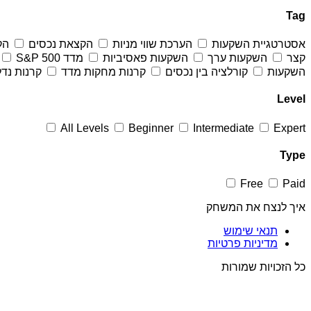
Tag
אסטרטגיית השקעות
הערכת שווי מניות
הקצאת נכסים
הק
קצר
השקעות ערך
השקעות פאסיביות
מדד S&P 500
השקעות
קורלציה בין נכסים
קרנות מחקות מדד
קרנות נדל
Level
All Levels
Beginner
Intermediate
Expert
Type
Free
Paid
איך לנצח את המשחק
תנאי שימוש
מדיניות פרטיות
כל הזכויות שמורות