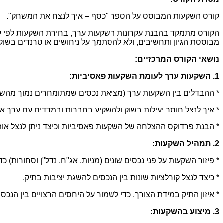
קורס השקעות המבוסס על הספר "כסף – איך לנצח את המשחק".
הקורס מתמקד בהבנת עקרונות השקעות ערך, בחירת השקעות לפי ער
מבוססת הגיון ותחשיבים, ולא להסתמך על ניחושים או טרנדים בשוק.
נושאי הקורס המרכזיים:
1. השקעות ערך לעומת השקעות פאסיביות:
* ההבדלים בין השקעות ערך (מציאת נכסים שמתומחרים נמוך מהשווי
* איך לנצל חוסר יעילות בשוק ולהשקיע בחברות ובמדדים עם ערך אמ
* הבנת פרדוקס ההצלחה של השקעות פאסיביות וכיצד ניתן לנצל אות
2. תמהיל השקעות:
* פיזור השקעות על פני נכסים שונים (מניות, אג"ח, נדל"ן וסחורות) כדי
* כיצד לנצל קורלציות שונות בין הנכסים להשגת יציבות בתיק.
* איזון התיק במידת הצורך, כדי לשמור על היחסים הרצויים בין הנכסי
3. מיצוע בהשקעות: