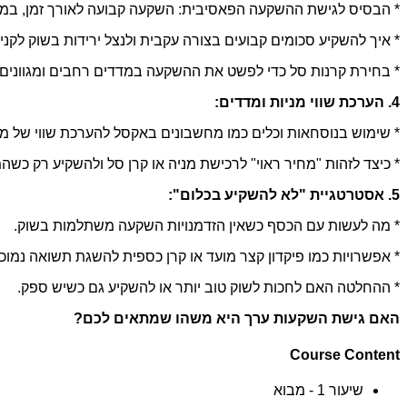
* הבסיס לגישת ההשקעה הפאסיבית: השקעה קבועה לאורך זמן, במקום
* איך להשקיע סכומים קבועים בצורה עקבית ולנצל ירידות בשוק לקנייה
* בחירת קרנות סל כדי לפשט את ההשקעה במדדים רחבים ומגוונים.
4. הערכת שווי מניות ומדדים:
* שימוש בנוסחאות וכלים כמו מחשבונים באקסל להערכת שווי של מניו
* כיצד לזהות "מחיר ראוי" לרכישת מניה או קרן סל ולהשקיע רק כ
5. אסטרטגיית "לא להשקיע בכלום":
* מה לעשות עם הכסף כשאין הזדמנויות השקעה משתלמות בשוק.
* אפשרויות כמו פיקדון קצר מועד או קרן כספית להשגת תשואה נמו
* ההחלטה האם לחכות לשוק טוב יותר או להשקיע גם כשיש ספק.
האם גישת השקעות ערך היא משהו שמתאים לכם?
Course Content
שיעור 1 - מבוא